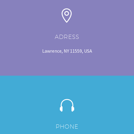
ADRESS
Lawrence, NY 11559, USA
PHONE