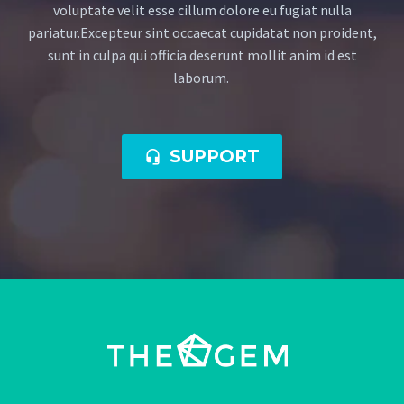
voluptate velit esse cillum dolore eu fugiat nulla
pariatur.Excepteur sint occaecat cupidatat non proident,
sunt in culpa qui officia deserunt mollit anim id est
laborum.
SUPPORT