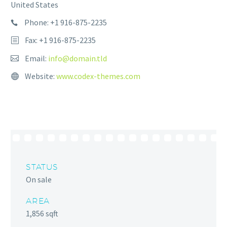
United States
Phone: +1 916-875-2235
Fax: +1 916-875-2235
Email:
info@domain.tld
Website:
www.codex-themes.com
STATUS
On sale
AREA
1,856 sqft