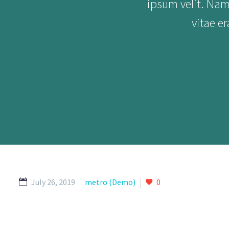
ipsum velit. Nam
vitae er
July 26, 2019
metro (Demo)
0