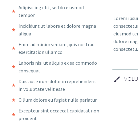
Adipisicing elit, sed do eiusmod
tempor
Lorem ipsum
Incididunt ut labore et dolore magna
consectetur 
aliqua
eiusmod tem
dolore magn
Enim ad minim veniam, quis nostrud
consectetu.
exercitation ullamco
Laboris nisi ut aliquip ex ea commodo
consequat
VOLU
Duis aute irure dolor in reprehenderit
in voluptate velit esse
Cillum dolore eu fugiat nulla pariatur
Excepteur sint occaecat cupidatat non
proident