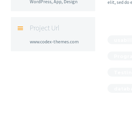
WordPress, App, Design
elit, sed do
Project Url
usabil
www.codex-themes.com
Progr
Testi
datab