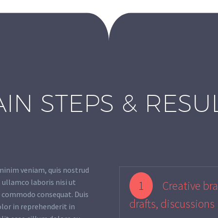
IN STEPS & RESU
minim veniam, quis nostrud
 ullamco laboris nisi ut
1
Creative bra
ea commodo consequat. Duis
drafts, discussions
olor in reprehenderit in