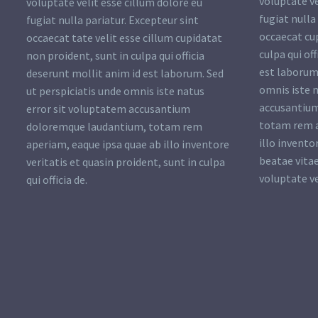
voluptate ve
voluptate velit esse cillum dolore eu
fugiat nulla
fugiat nulla pariatur. Excepteur sint
occaecat cu
occaecat tate velit esse cillum cupidatat
culpa qui of
non proident, sunt in culpa qui officia
est laborum.
deserunt mollit anim id est laborum. Sed
omnis iste 
ut perspiciatis unde omnis iste natus
accusantiu
error sit voluptatem accusantium
totam rem a
doloremque laudantium, totam rem
illo invento
aperiam, eaque ipsa quae ab illo inventore
beatae vitae
veritatis et quasin proident, sunt in culpa
voluptate ve
qui officia de.