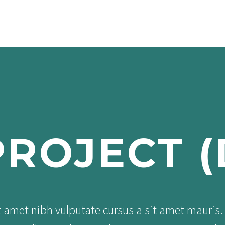
PRODUCTS
USE
BENEFITS
ABOUT US
HI
ROJECT 
t amet nibh vulputate cursus a sit amet mauri