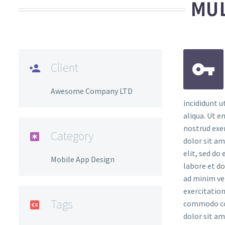
MUL
Client
Awesome Company LTD
incididunt 
aliqua. Ut 
nostrud exe
Category
dolor sit am
elit, sed do
Mobile App Design
labore et d
ad minim ve
exercitation
Tags
commodo con
dolor sit am