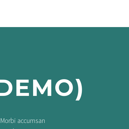
STORY OF CEYLON CINNAMON
CONTACT US
(DEMO)
s. Morbi accumsan