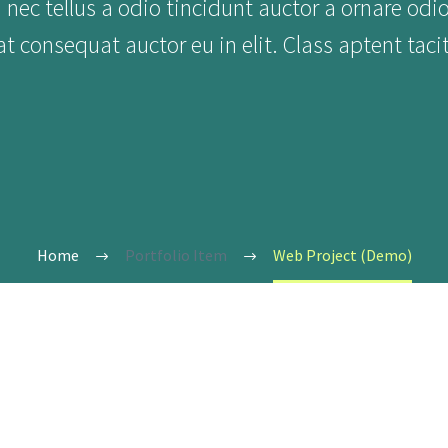
 nec tellus a odio tincidunt auctor a ornare odi
at consequat auctor eu in elit. Class aptent taci
Home
Portfolio Item
Web Project (Demo)