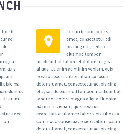
UNCH
lor sit
Lorem ipsum dolor sit
tur adi
amet, consectetur adi
ed do
pisicing elit, sed do
or
eiusmod tempor
e magna
incididunt ut labore et dolore magna
am, quis
aliqua. Ut enim ad minim veniam, quis
 ipsum
nostrud exercitation ullamco ipsum
i pisicing
dolor sit amet, consectetur adi pisicing
ci didunt ut
elit, sed do eiusmod tempor inci didunt ut
. Ut enim
labore et dolore magna aliqua. Ut enim
d
ad minim veniam, quis nostrud
si ut ex ea
exercitation ullamco laboris nisi ut ex ea
tion
commodo consequat. exercitation ipsum
,
dolor sit amet, consectetur adi pisicing