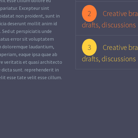
lit esse cillum dolore eu
 pariatur. Excepteur sint
2
Creative bra
pidatat non proident, sunt in
drafts, discussions
ficia deserunt mollit anim id
 Sed ut perspiciatis unde
natus error sit voluptatem
3
Creative bra
m doloremque laudantium,
periam, eaque ipsa quae ab
drafts, discussions
re veritatis et quasi architecto
 dicta sunt. reprehenderit in
lit esse tate velit esse cillum.