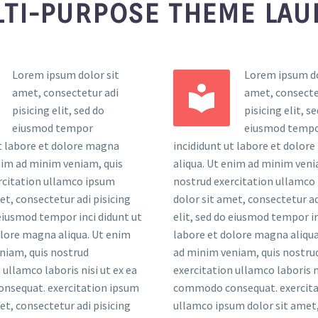
TI-PURPOSE THEME LA
Lorem ipsum dolor sit
Lorem ipsum do
amet, consectetur adi
amet, consecte
pisicing elit, sed do
pisicing elit, s
eiusmod tempor
eiusmod temp
ut labore et dolore magna
incididunt ut labore et dolor
enim ad minim veniam, quis
aliqua. Ut enim ad minim veni
rcitation ullamco ipsum
nostrud exercitation ullamco
et, consectetur adi pisicing
dolor sit amet, consectetur ad
 eiusmod tempor inci didunt ut
elit, sed do eiusmod tempor in
olore magna aliqua. Ut enim
labore et dolore magna aliqua
niam, quis nostrud
ad minim veniam, quis nostru
 ullamco laboris nisi ut ex ea
exercitation ullamco laboris ni
sequat. exercitation ipsum
commodo consequat. exercita
et, consectetur adi pisicing
ullamco ipsum dolor sit amet