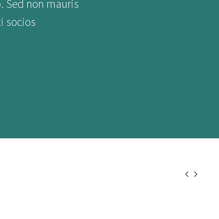
o. Sed non mauris
ti socios

