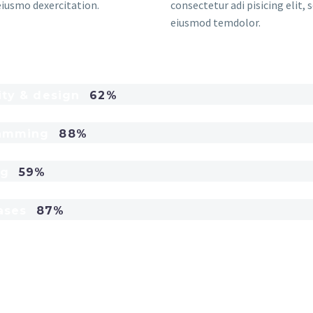
 eiusmo dexercitation.
consectetur adi pisicing elit, 
eiusmod temdolor.
ity & design
62%
amming
88%
ng
59%
ases
87%