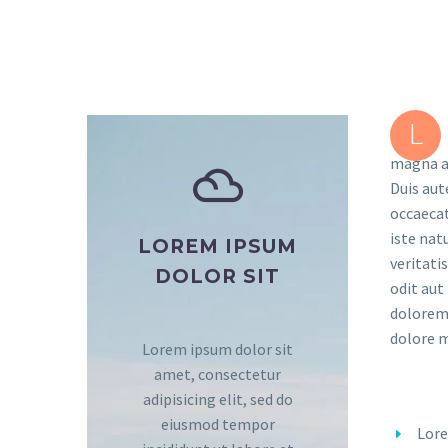
L
magna al
Duis aut
occaecat
iste nat
LOREM IPSUM
veritati
DOLOR SIT
odit aut
dolorem 
dolore m
Lorem ipsum dolor sit
amet, consectetur
adipisicing elit, sed do
eiusmod tempor
Lore