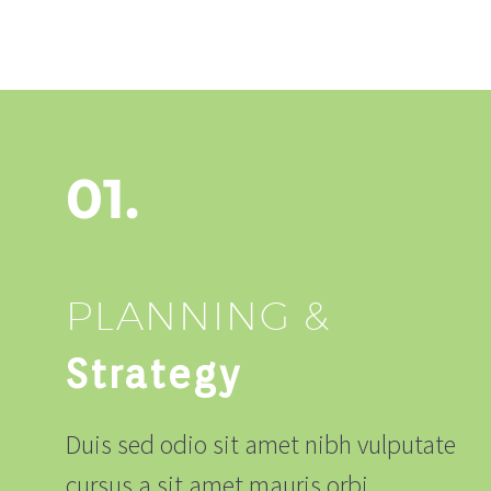
01.
PLANNING &
Strategy
Duis sed odio sit amet nibh vulputate
cursus a sit amet mauris orbi