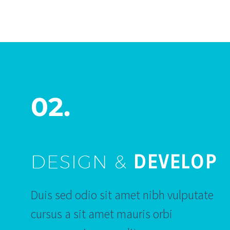
02.
DESIGN &
DEVELOP
Duis sed odio sit amet nibh vulputate
cursus a sit amet mauris orbi