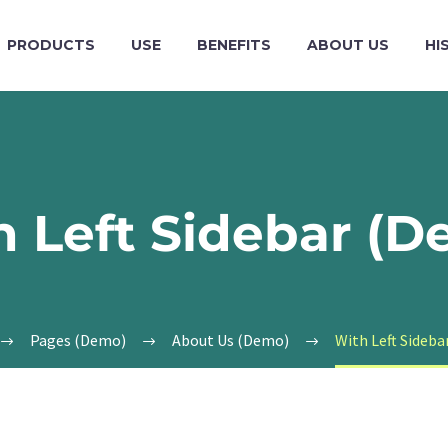
PRODUCTS
USE
BENEFITS
ABOUT US
HI
h Left Sidebar (D
Pages (Demo)
About Us (Demo)
With Left Sideb