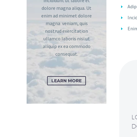
incididunt ut labore et
Adip
dolore magna aliqua. Ut
enim ad minimet dolore
Inci
magna veniam, quis
Eni
nostrud exercitation
ullamco laboris nisi ut
aliquip ex ea commodo
consequat.
LEARN MORE
L
D