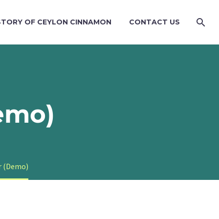
STORY OF CEYLON CINNAMON
CONTACT US
emo)
ar (Demo)