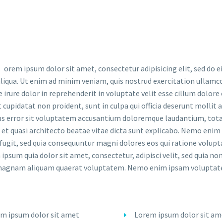
orem ipsum dolor sit amet, consectetur adipisicing elit, sed do 
iqua. Ut enim ad minim veniam, quis nostrud exercitation ullamco
e irure dolor in reprehenderit in voluptate velit esse cillum dolore 
 cupidatat non proident, sunt in culpa qui officia deserunt mollit 
us error sit voluptatem accusantium doloremque laudantium, tota
s et quasi architecto beatae vitae dicta sunt explicabo. Nemo eni
 fugit, sed quia consequuntur magni dolores eos qui ratione volup
ipsum quia dolor sit amet, consectetur, adipisci velit, sed quia 
agnam aliquam quaerat voluptatem. Nemo enim ipsam voluptatem q
m ipsum dolor sit amet
Lorem ipsum dolor sit am